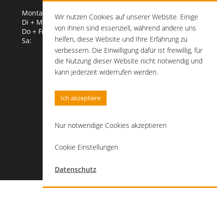
Montag:
geschlossen
Wir nutzen Cookies auf unserer Website. Einige
Di + Mi:
8.30 – 20.00 Uhr
von ihnen sind essenziell, während andere uns
Do + Fr:
7.00 – 20.00 Uhr
helfen, diese Website und Ihre Erfahrung zu
Sa:
7.00 – 16.00 Uhr
verbessern. Die Einwilligung dafür ist freiwillig, für
die Nutzung dieser Website nicht notwendig und
kann jederzeit widerrufen werden.
Folgen Sie uns
Ich akzeptiere
Nur notwendige Cookies akzeptieren
Cookie Einstellungen
Datenschutz