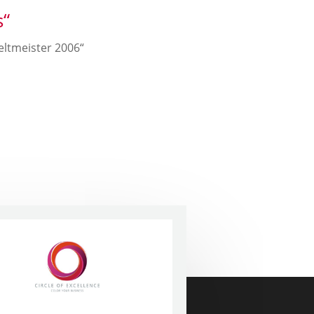
s“
eltmeister 2006“